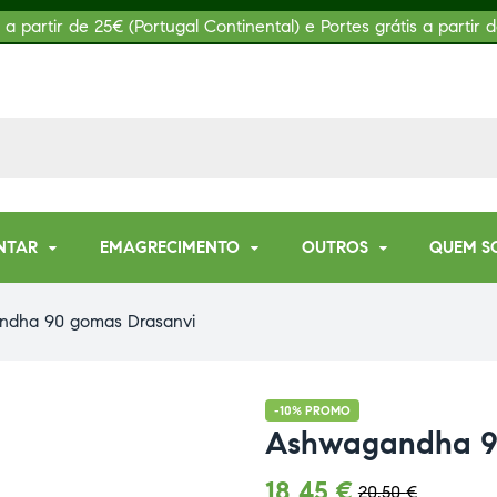
s a partir de 25€ (Portugal Continental) e Portes grátis a partir d
NTAR
EMAGRECIMENTO
OUTROS
QUEM S
ndha 90 gomas Drasanvi
-10% PROMO
Ashwagandha 9
18,45
€
20,50
€