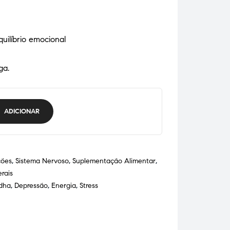
uilíbrio emocional
ga.
ADICIONAR
ções
,
Sistema Nervoso
,
Suplementação Alimentar
,
rais
dha
,
Depressão
,
Energia
,
Stress