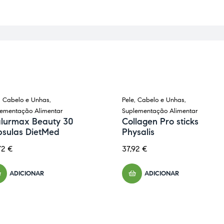
, Cabelo e Unhas
,
Pele, Cabelo e Unhas
,
lementação Alimentar
Suplementação Alimentar
alurmax Beauty 30
Collagen Pro sticks
psulas DietMed
Physalis
72
€
37,92
€
ADICIONAR
ADICIONAR