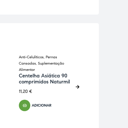
Anti-Celulíticos
,
Pernas
Anti-Inflamatórios
,
Cansadas
,
Suplementação
Esquelética
,
Perna
Alimentar
Suplementação Al
Centelha Asiática 90
Pferde Balsa
comprimidos Naturmil
Cavalo Frio 
11,20
€
10,88
€
ADICIONAR
ADICIONA