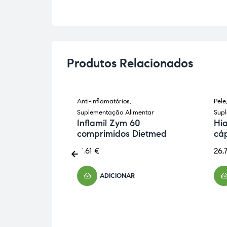
Produtos Relacionados
úsculo-
Anti-Inflamatórios
,
Pele
entação
Suplementação Alimentar
Sup
Inflamil Zym 60
Hi
comprimidos Dietmed
cá
a MSM
rimidos
21,61
€
26,
ADICIONAR