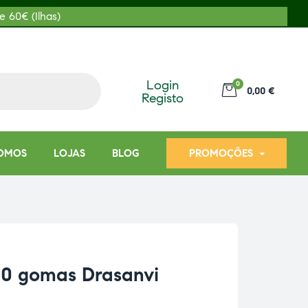
e 60€ (Ilhas)
Login
0
0,00 €
Registo
OMOS
LOJAS
BLOG
PROMOÇÕES
0 gomas Drasanvi