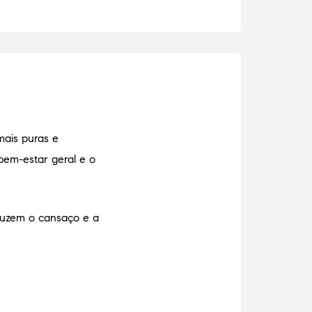
ais puras e
 bem-estar geral e o
duzem o cansaço e a