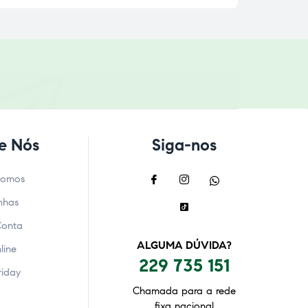
e Nós
Siga-nos
Somos
nhas
Conta
ALGUMA DÚVIDA?
line
229 735 151
riday
Chamada para a rede
fixa nacional