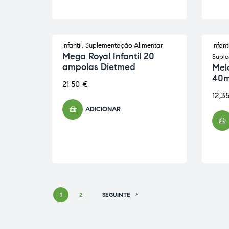
Infantil
,
Suplementação Alimentar
Infanti
ESG
Mega Royal Infantil 20
Suple
ampolas Dietmed
Mel
40m
21,50
€
12,3
ADICIONAR
1
2
SEGUINTE