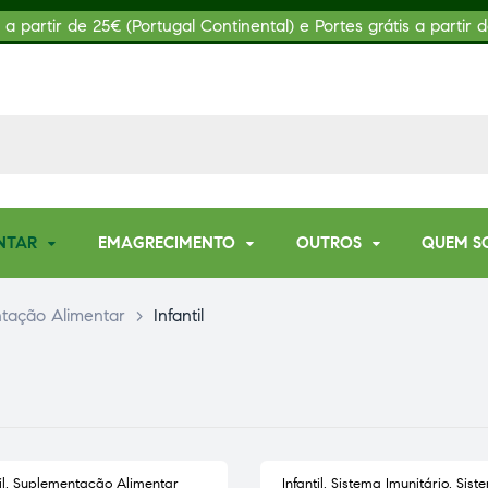
s a partir de 25€ (Portugal Continental) e Portes grátis a partir d
NTAR
EMAGRECIMENTO
OUTROS
QUEM S
tação Alimentar
>
Infantil
l
,
Suplementação Alimentar
Infantil
,
Sistema Imunitário
,
Sist