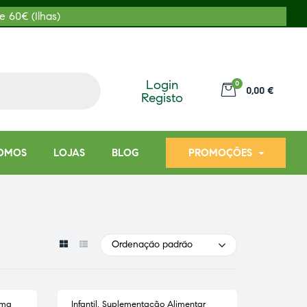
e 60€ (Ilhas)
Login
0
0,00 €
Registo
OMOS
LOJAS
BLOG
PROMOÇÕES
Ordenação padrão
ema
Infantil
,
Suplementação Alimentar