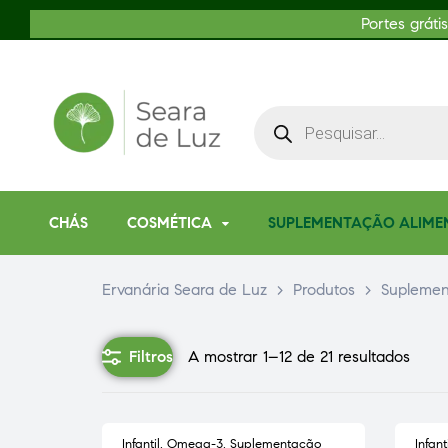
Portes gráti
CHÁS
COSMÉTICA
SUPLEMENTAÇÃO ALIME
Ervanária Seara de Luz
>
Produtos
>
Suplemen
Filtros
A mostrar 1–12 de 21 resultados
Infantil
,
Omega-3
,
Suplementação
Infanti