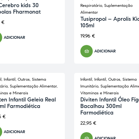
Cerebro kids 30
Respiratório
,
Suplementação
olas Fharmonat
Alimentar
Tusipropol – Aprolis Ki
0
€
105ml
19,96
€
ADICIONAR
ADICIONAR
l
,
Infantil
,
Outros
,
Sistema
Infantil
,
Infantil
,
Outros
,
Sistema
tário
,
Suplementação Alimentar
,
Imunitário
,
Suplementação Alim
inas e Minerais
Vitaminas e Minerais
ten Infantil Geleia Real
Diviten Infantil Óleo Fí
ml Farmodiética
Bacalhau 300ml
Farmodiética
5
€
22,95
€
ADICIONAR
ADICIONAR