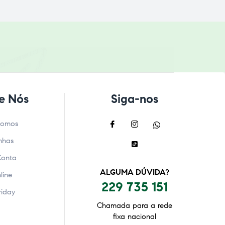
e Nós
Siga-nos
Somos
nhas
Conta
ALGUMA DÚVIDA?
line
229 735 151
riday
Chamada para a rede
fixa nacional