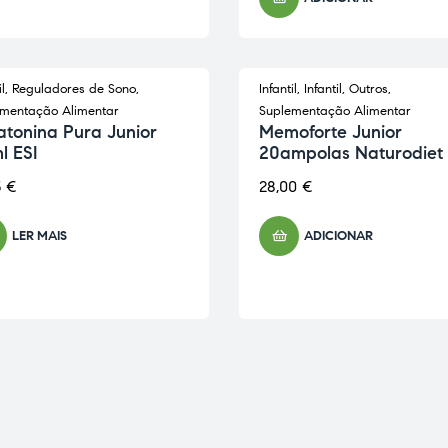
l
,
Reguladores de Sono
,
Infantil
,
Infantil
,
Outros
,
OTADO
mentação Alimentar
Suplementação Alimentar
atonina Pura Junior
Memoforte Junior
l ESI
20ampolas Naturodiet
5
€
28,00
€
LER MAIS
ADICIONAR