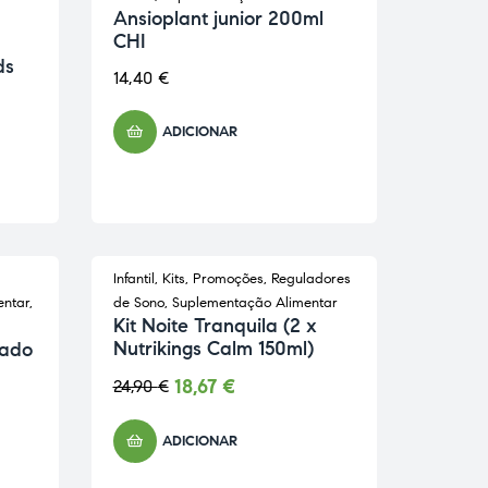
ON BACKORDER
Ansioplant junior 200ml
CHI
ds
14,40
€
ADICIONAR
Infantil
,
Kits
,
Promoções
,
Reguladores
-25% PROMO
entar
,
de Sono
,
Suplementação Alimentar
Kit Noite Tranquila (2 x
Nutrikings Calm 150ml)
gado
18,67
€
24,90
€
ADICIONAR