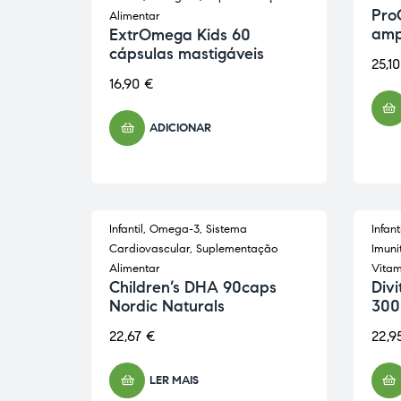
Pro
Alimentar
amp
ExtrOmega Kids 60
cápsulas mastigáveis
25,1
16,90
€
ADICIONAR
Infantil
,
Omega-3
,
Sistema
Infanti
ESGOTADO
Cardiovascular
,
Suplementação
Imuni
Alimentar
Vitam
Children’s DHA 90caps
Divi
Nordic Naturals
300
22,67
€
22,9
LER MAIS