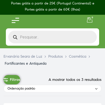
Portes grátis a partir de 25€ (Portugal Continental) e
Portes grátis a partir de 60€ (Ilhas)
0
Ervanária Seara de Luz
>
Produtos
>
Cosmética
>
Fortificantes e Antiqueda
Filtros
A mostrar todos os 3 resultados
Ordenação padrão