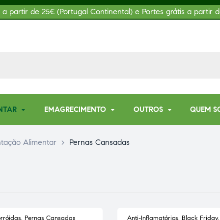
s a partir de 25€ (Portugal Continental) e Portes grátis a partir d
NTAR
EMAGRECIMENTO
OUTROS
QUEM S
tação Alimentar
>
Pernas Cansadas
rróidas
,
Pernas Cansadas
Anti-Inflamatórios
,
Black Friday