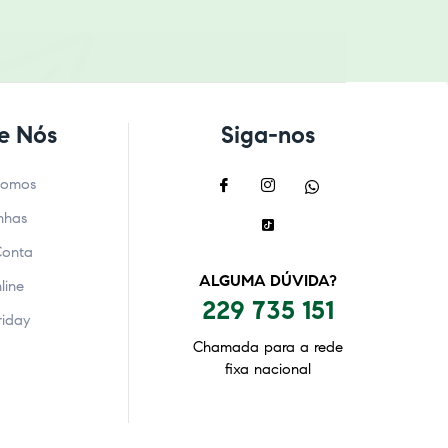
e Nós
Siga-nos
Somos
nhas
Conta
ALGUMA DÚVIDA?
line
229 735 151
riday
Chamada para a rede
fixa nacional