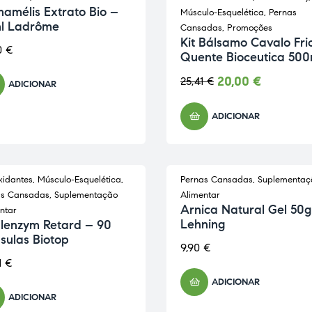
-21% PROMO
amélis Extrato Bio –
Músculo-Esquelética
,
Pernas
l Ladrôme
Cansadas
,
Promoções
Kit Bálsamo Cavalo Fri
0
€
Quente Bioceutica 500
20,00
€
25,41
€
ADICIONAR
ADICIONAR
xidantes
,
Músculo-Esquelética
,
Pernas Cansadas
,
Suplementaç
as Cansadas
,
Suplementação
Alimentar
Arnica Natural Gel 50g
ntar
Lehning
alenzym Retard – 90
sulas Biotop
9,90
€
1
€
ADICIONAR
ADICIONAR