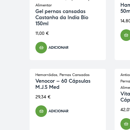
Ham
Alimentar
50m
Gel pernas cansadas
Castanha da India Bio
14,8
150ml
11,00
€
ADICIONAR
Hemorróidas
,
Pernas Cansadas
Antio
Venocor – 60 Cápsulas
Pern
M.J.S Med
Alime
Vit
29,34
€
Cáp
42,0
ADICIONAR