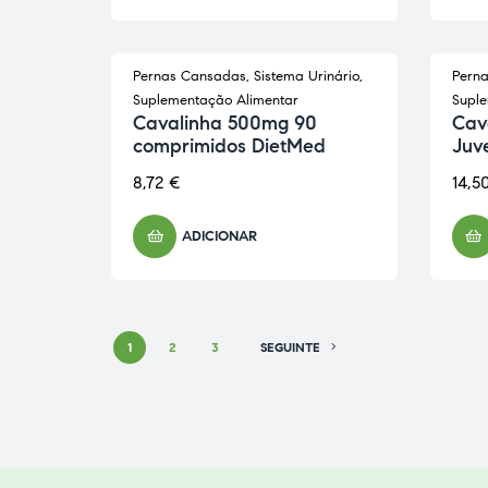
Pernas Cansadas
,
Sistema Urinário
,
Pern
ESG
Suplementação Alimentar
Suple
Cavalinha 500mg 90
Cav
comprimidos DietMed
Juv
8,72
€
14,5
ADICIONAR
1
2
3
SEGUINTE