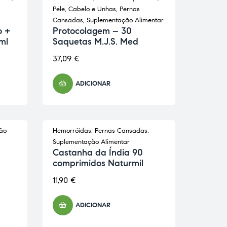
Pele, Cabelo e Unhas
,
Pernas
Cansadas
,
Suplementação Alimentar
o +
Protocolagem – 30
ml
Saquetas M.J.S. Med
37,09
€
ADICIONAR
ão
Hemorróidas
,
Pernas Cansadas
,
Suplementação Alimentar
Castanha da Índia 90
comprimidos Naturmil
11,90
€
ADICIONAR