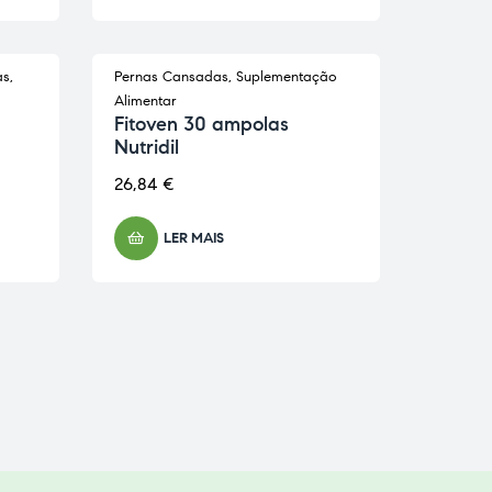
as
,
Pernas Cansadas
,
Suplementação
ESGOTADO
Alimentar
Fitoven 30 ampolas
Nutridil
26,84
€
LER MAIS