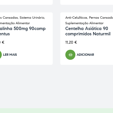
as Cansadas
,
Sistema Urinário
,
Anti-Celulíticos
,
Pernas Cansad
OTADO
mentação Alimentar
Suplementação Alimentar
alinha 500mg 90comp
Centelha Asiática 90
entus
comprimidos Naturmil
0
€
11,20
€
LER MAIS
ADICIONAR