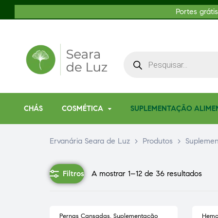
Portes gráti
CHÁS
COSMÉTICA
SUPLEMENTAÇÃO ALIME
Ervanária Seara de Luz
>
Produtos
>
Suplemen
Filtros
A mostrar 1–12 de 36 resultados
Pernas Cansadas
,
Suplementação
Hemo