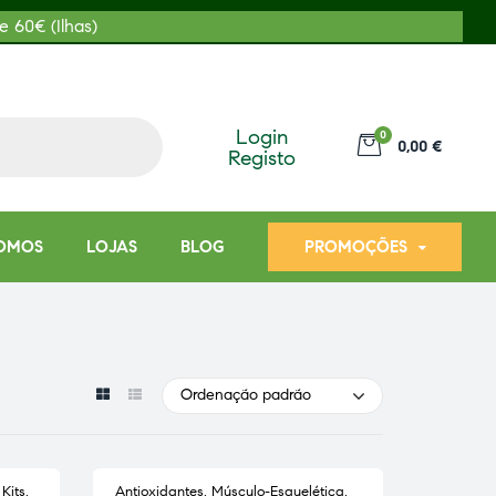
e 60€ (Ilhas)
Login
0
0,00 €
Registo
OMOS
LOJAS
BLOG
PROMOÇÕES
Ordenação padrão
,
Kits
,
Antioxidantes
,
Músculo-Esquelética
,