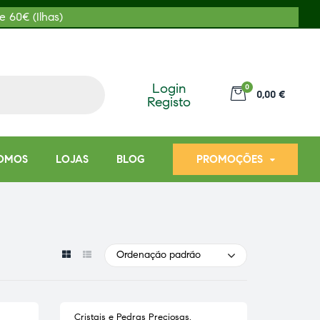
e 60€ (Ilhas)
Login
0
0,00 €
Registo
OMOS
LOJAS
BLOG
PROMOÇÕES
Ordenação padrão
Cristais e Pedras Preciosas
,