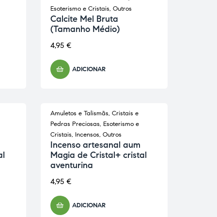
Esoterismo e Cristais
,
Outros
Calcite Mel Bruta
(Tamanho Médio)
4,95
€
ADICIONAR
Amuletos e Talismãs
,
Cristais e
Pedras Preciosas
,
Esoterismo e
Cristais
,
Incensos
,
Outros
Incenso artesanal aum
al
Magia de Cristal+ cristal
aventurina
4,95
€
ADICIONAR