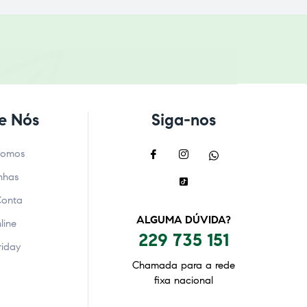
e Nós
Siga-nos
Somos
nhas
Conta
ALGUMA DÚVIDA?
line
229 735 151
riday
Chamada para a rede
fixa nacional