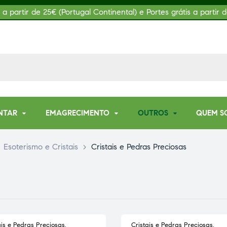
s a partir de 25€ (Portugal Continental) e Portes grátis a partir d
NTAR
EMAGRECIMENTO
OUTROS
QUEM S
>
Esoterismo e Cristais
>
Cristais e Pedras Preciosas
ais e Pedras Preciosas
,
Cristais e Pedras Preciosas
,