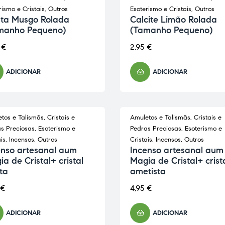
rismo e Cristais
,
Outros
Esoterismo e Cristais
,
Outros
ta Musgo Rolada
Calcite Limão Rolada
manho Pequeno)
(Tamanho Pequeno)
0
€
2,95
€
ADICIONAR
ADICIONAR
tos e Talismãs
,
Cristais e
Amuletos e Talismãs
,
Cristais e
s Preciosas
,
Esoterismo e
Pedras Preciosas
,
Esoterismo e
is
,
Incensos
,
Outros
Cristais
,
Incensos
,
Outros
enso artesanal aum
Incenso artesanal aum
a de Cristal+ cristal
Magia de Cristal+ crist
ta
ametista
€
4,95
€
ADICIONAR
ADICIONAR