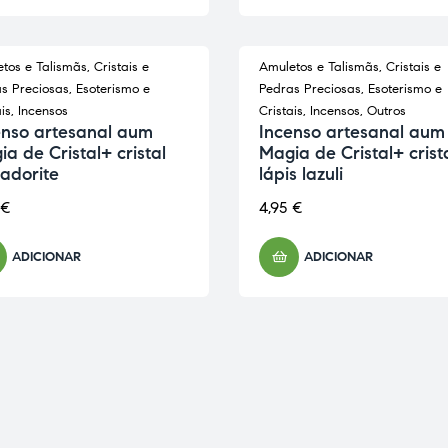
tos e Talismãs
,
Cristais e
Amuletos e Talismãs
,
Cristais e
s Preciosas
,
Esoterismo e
Pedras Preciosas
,
Esoterismo e
is
,
Incensos
Cristais
,
Incensos
,
Outros
enso artesanal aum
Incenso artesanal aum
a de Cristal+ cristal
Magia de Cristal+ crist
adorite
lápis lazuli
€
4,95
€
ADICIONAR
ADICIONAR