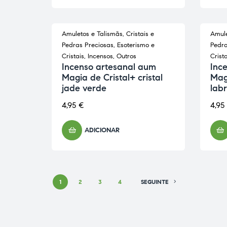
Amuletos e Talismãs
,
Cristais e
Amule
Pedras Preciosas
,
Esoterismo e
Pedra
Cristais
,
Incensos
,
Outros
Crista
Incenso artesanal aum
Inc
Magia de Cristal+ cristal
Magi
jade verde
labr
4,95
€
4,95
ADICIONAR
1
2
3
4
SEGUINTE