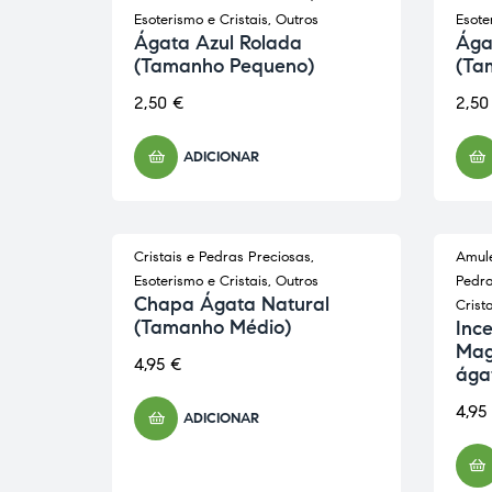
Esoterismo e Cristais
,
Outros
Esote
Ágata Azul Rolada
Ága
(Tamanho Pequeno)
(Ta
2,50
€
2,5
ADICIONAR
Cristais e Pedras Preciosas
,
Amule
Esoterismo e Cristais
,
Outros
Pedra
Chapa Ágata Natural
Crista
(Tamanho Médio)
Inc
Magi
4,95
€
ága
4,95
ADICIONAR