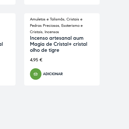
Amuletos e Talismãs
,
Cristais e
Pedras Preciosas
,
Esoterismo e
Cristais
,
Incensos
Incenso artesanal aum
al
Magia de Cristal+ cristal
olho de tigre
4,95
€
ADICIONAR