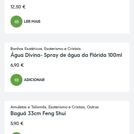
12,50
€
LER MAIS
Banhos Esotéricos
,
Esoterismo e Cristais
Água Divina- Spray de água da Flórida 100ml
6,90
€
ADICIONAR
Amuletos e Talismãs
,
Esoterismo e Cristais
,
Outros
Baguá 33cm Feng Shui
5,90
€