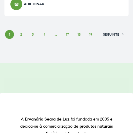
ADICIONAR
1
2
3
4
…
17
18
19
SEGUINTE
A
Ervanária Seara de Luz
foi fundada em 2005 e
dedica-se à comercialização de
produtos naturais