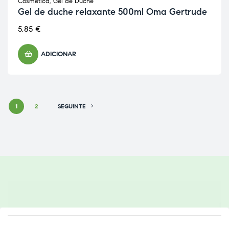
Cosmética
,
Gel de Duche
Gel de duche relaxante 500ml Oma Gertrude
5,85
€
ADICIONAR
1
2
SEGUINTE