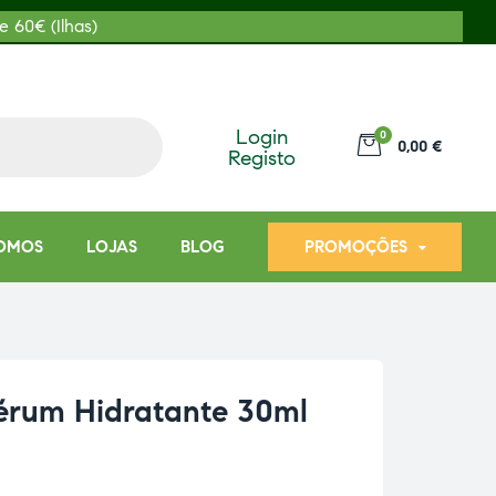
e 60€ (Ilhas)
Login
0
0,00 €
Registo
OMOS
LOJAS
BLOG
PROMOÇÕES
érum Hidratante 30ml