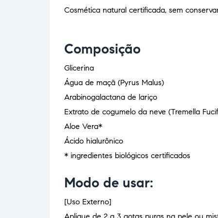
Cosmética natural certificada, sem conserva
Composição
Glicerina
Água de maçã (Pyrus Malus)
Arabinogalactana de lariço
Extrato de cogumelo da neve (Tremella Fucif
Aloe Vera*
Ácido hialurônico
* ingredientes biológicos certificados
Modo de usar:
[Uso Externo]
Aplique de 2 a 3 gotas puras na pele ou mis