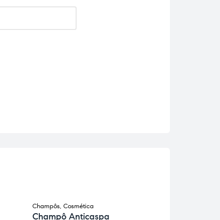
Champôs
,
Cosmética
Cosmética
,
Gel Col
Champô Anticaspa
Herbatint 4M