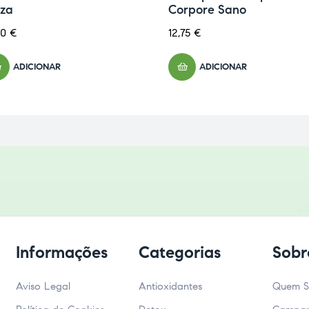
nza
Corpore Sano
50
€
12,75
€
ADICIONAR
ADICIONAR
Informações
Categorias
Sobr
Aviso Legal
Antioxidantes
Quem 