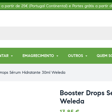
s a partir de 25€ (Portugal Continental) e Portes grátis a partir d
NTAR
EMAGRECIMENTO
OUTROS
QUEM S
Drops Sérum Hidratante 30ml Weleda
Booster Drops S
Weleda