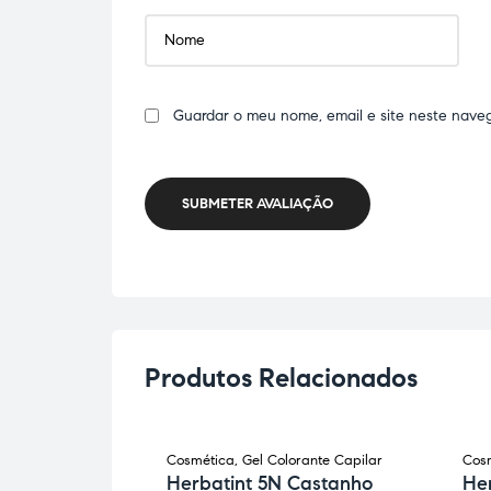
Guardar o meu nome, email e site neste nave
SUBMETER AVALIAÇÃO
Produtos Relacionados
ca
Cosmética
,
Gel Colorante Capilar
Cos
tante
Herbatint 5N Castanho
He