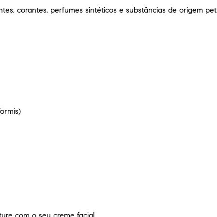
ntes, corantes, perfumes sintéticos e substâncias de origem pet
ormis)
ture com o seu creme facial.