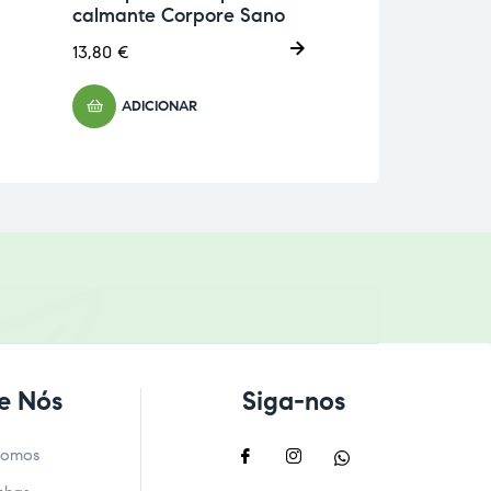
calmante Corpore Sano
Caju
13,80
€
13,50
€
ADICIONAR
ADICIONA
e Nós
Siga-nos
Somos