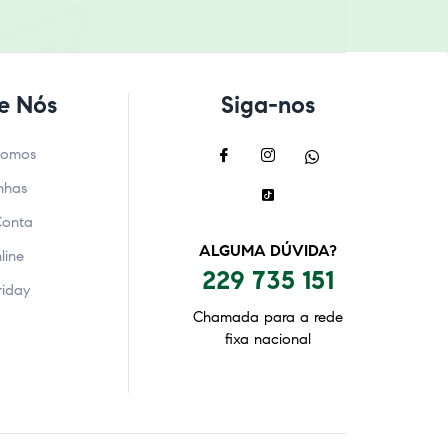
e Nós
Siga-nos
Somos
nhas
Conta
ALGUMA DÚVIDA?
line
229 735 151
riday
Chamada para a rede
fixa nacional