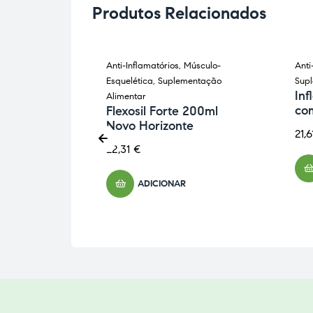
Produtos Relacionados
úsculo-
Anti-Inflamatórios
,
Músculo-
Anti
entação
Esquelética
,
Suplementação
Sup
Inf
Alimentar
co
 200ml
Flexosil Forte 200ml
Novo Horizonte
21,
22,31
€
ADICIONAR