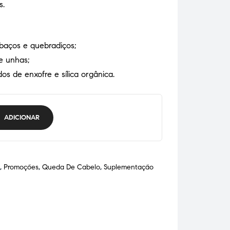
s.
baços e quebradiços;
 e unhas;
s de enxofre e sílica orgânica.
ADICIONAR
,
Promoções
,
Queda De Cabelo
,
Suplementação