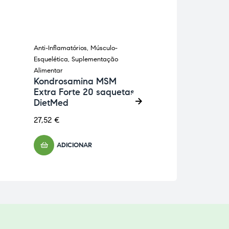
Anti-Inflamatórios
,
Músculo-
Pele, Cabelo e Un
ESGOTADO
Esquelética
,
Suplementação
Suplementação Al
Colagen Plus 
Alimentar
Prisma Natur
Kondrosamina MSM
Extra Forte 20 saquetas
26,37
€
DietMed
27,52
€
LER MAIS
ADICIONAR