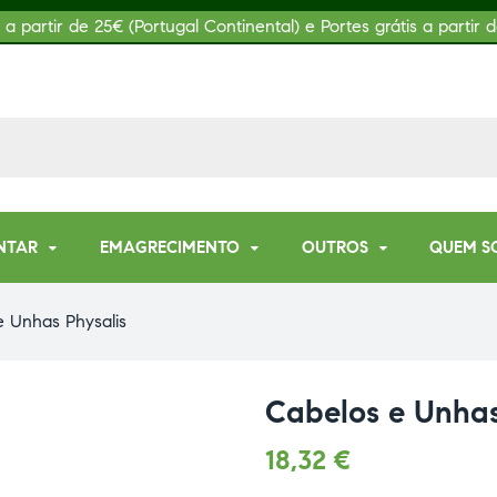
s a partir de 25€ (Portugal Continental) e Portes grátis a partir d
NTAR
EMAGRECIMENTO
OUTROS
QUEM S
e Unhas Physalis
Cabelos e Unhas
18,32
€