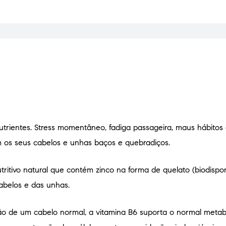
trientes. Stress momentâneo, fadiga passageira, maus hábitos a
m os seus cabelos e unhas baços e quebradiços.
itivo natural que contém zinco na forma de quelato (biodispon
abelos e das unhas.
ão de um cabelo normal, a vitamina B6 suporta o normal metabo