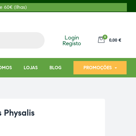
e 60€ (Ilhas)
Login
0
0,00 €
Registo
OMOS
LOJAS
BLOG
PROMOÇÕES
 Physalis