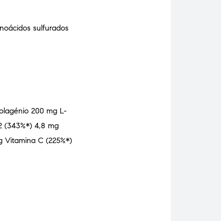
inoácidos sulfurados
Colagénio 200 mg L-
2 (343%*) 4,8 mg
g Vitamina C (225%*)