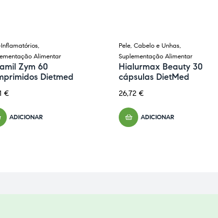
-Inflamatórios
,
Pele, Cabelo e Unhas
,
lementação Alimentar
Suplementação Alimentar
lamil Zym 60
Hialurmax Beauty 30
mprimidos Dietmed
cápsulas DietMed
61
€
26,72
€
ADICIONAR
ADICIONAR