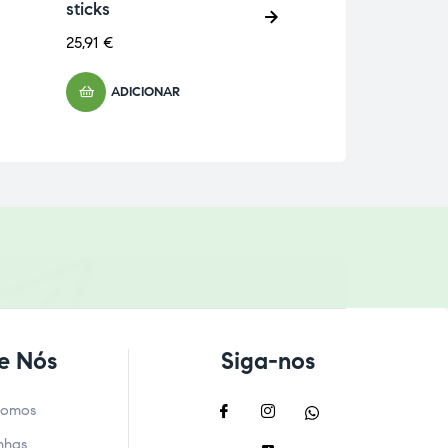
sticks
41,14
€
25,91
€
ADICIONA
ADICIONAR
e Nós
Siga-nos
Somos
nhas