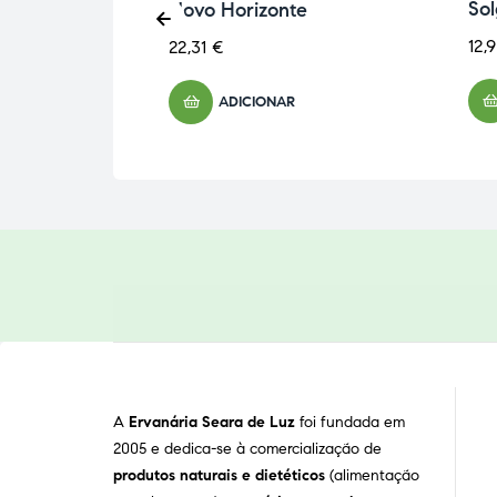
aturmil
Sol
Novo Horizonte
12,
22,31
€
ADICIONAR
A
Ervanária Seara de Luz
foi fundada em
2005 e dedica-se à comercialização de
produtos naturais e dietéticos
(alimentação