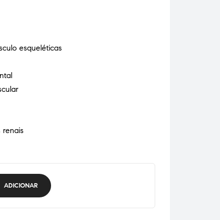
culo esqueléticas
ntal
cular
 renais
ADICIONAR