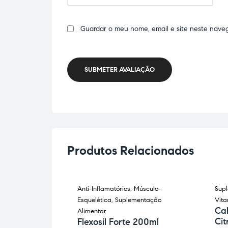
Guardar o meu nome, email e site neste nave
SUBMETER AVALIAÇÃO
Produtos Relacionados
as
,
Anti-Inflamatórios
,
Músculo-
Sup
mentar
Esquelética
,
Suplementação
Vita
nico com
Ca
Alimentar
5
Cit
Flexosil Forte 200ml