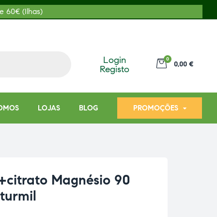
e 60€ (Ilhas)
Login
0
0,00 €
Registo
OMOS
LOJAS
BLOG
PROMOÇÕES
o+citrato Magnésio 90
turmil