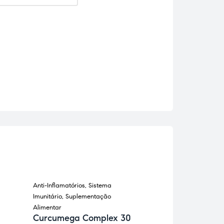
Anti-Inflamatórios
,
Sistema
Dieta Biotrês
,
Emag
Imunitário
,
Suplementação
Suplementação Al
Blocker Farmo
Alimentar
cápsulas
Curcumega Complex 30