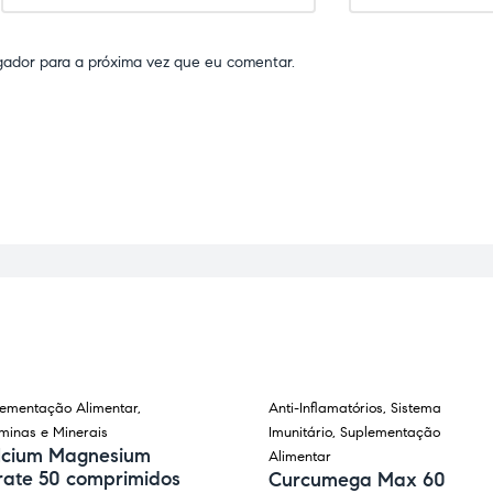
gador para a próxima vez que eu comentar.
lementação Alimentar
,
Anti-Inflamatórios
,
Sistema
minas e Minerais
Imunitário
,
Suplementação
lcium Magnesium
Alimentar
rate 50 comprimidos
Curcumega Max 60