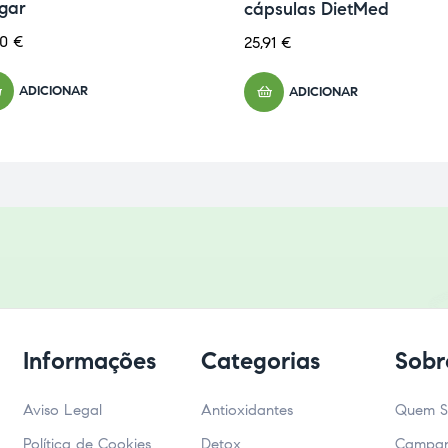
gar
cápsulas DietMed
90
€
25,91
€
ADICIONAR
ADICIONAR
Informações
Categorias
Sobr
Aviso Legal
Antioxidantes
Quem 
Política de Cookies
Detox
Campa