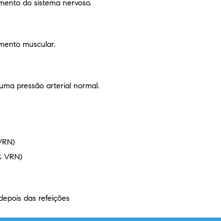
amento do sistema nervoso.
amento muscular.
uma pressão arterial normal.
VRN)
% VRN)
depois das refeições