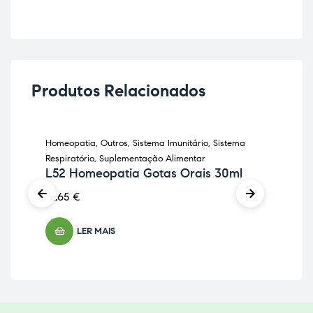
Produtos Relacionados
Homeopatia
,
Outros
,
Sistema Imunitário
,
Sistema
Hom
ESGOTADO
R1
Respiratório
,
Suplementação Alimentar
L52 Homeopatia Gotas Orais 30ml
16,
12,65
€
LER MAIS