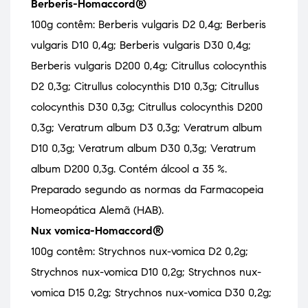
Berberis-Homaccord®
100g contêm: Berberis vulgaris D2 0,4g; Berberis
vulgaris D10 0,4g; Berberis vulgaris D30 0,4g;
Berberis vulgaris D200 0,4g; Citrullus colocynthis
D2 0,3g; Citrullus colocynthis D10 0,3g; Citrullus
colocynthis D30 0,3g; Citrullus colocynthis D200
0,3g; Veratrum album D3 0,3g; Veratrum album
D10 0,3g; Veratrum album D30 0,3g; Veratrum
album D200 0,3g. Contém álcool a 35 %.
Preparado segundo as normas da Farmacopeia
Homeopática Alemã (HAB).
Nux vomica-Homaccord®
100g contêm: Strychnos nux-vomica D2 0,2g;
Strychnos nux-vomica D10 0,2g; Strychnos nux-
vomica D15 0,2g; Strychnos nux-vomica D30 0,2g;