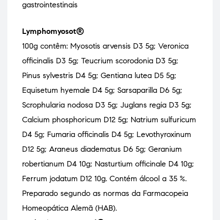
gastrointestinais
Lymphomyosot®
100g contêm: Myosotis arvensis D3 5g; Veronica
officinalis D3 5g; Teucrium scorodonia D3 5g;
Pinus sylvestris D4 5g; Gentiana lutea D5 5g;
Equisetum hyemale D4 5g; Sarsaparilla D6 5g;
Scrophularia nodosa D3 5g; Juglans regia D3 5g;
Calcium phosphoricum D12 5g; Natrium sulfuricum
D4 5g; Fumaria officinalis D4 5g; Levothyroxinum
D12 5g; Araneus diadematus D6 5g; Geranium
robertianum D4 10g; Nasturtium officinale D4 10g;
Ferrum jodatum D12 10g. Contém álcool a 35 %.
Preparado segundo as normas da Farmacopeia
Homeopática Alemã (HAB).