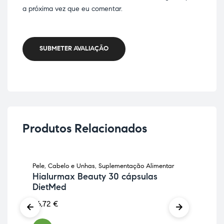
a próxima vez que eu comentar.
SUBMETER AVALIAÇÃO
Produtos Relacionados
Pele, Cabelo e Unhas
,
Suplementação Alimentar
Anti
Hialurmax Beauty 30 cápsulas
In
DietMed
Di
26,72
€
18,