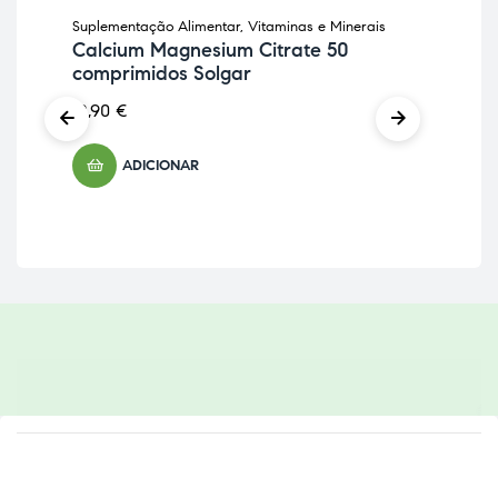
Suplementação Alimentar
,
Vitaminas e Minerais
Anti
Calcium Magnesium Citrate 50
As
comprimidos Solgar
cá
12,90
€
12,
ADICIONAR