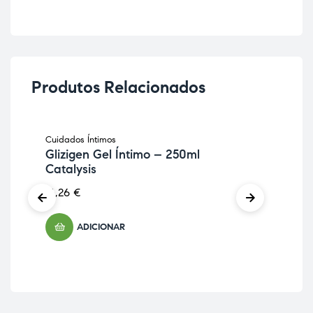
Produtos Relacionados
Cuidados Íntimos
Cos
Glizigen Gel Íntimo – 250ml
Sa
Catalysis
Da
16,26
€
9,
ADICIONAR