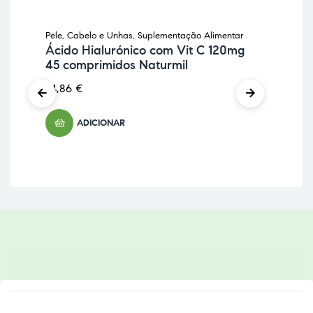
Pele, Cabelo e Unhas
,
Suplementação Alimentar
Anti
Ácido Hialurónico com Vit C 120mg
Sup
45 comprimidos Naturmil
Ce
Na
24,86
€
11,
ADICIONAR