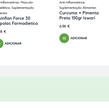
-Inflamatórios
,
Músculo-
Anti-Inflamatórios
,
elética
,
Suplementação
Suplementação Alimentar
Curcuma + Pimenta
entar
Preta 150gr Iswari
inflan Force 30
polas Farmodietica
6,96
€
98
€
ADICIONAR
ADICIONAR