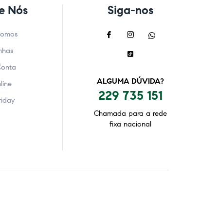
e Nós
Siga-nos
Somos
nhas
Conta
ALGUMA DÚVIDA?
line
229 735 151
riday
Chamada para a rede
fixa nacional