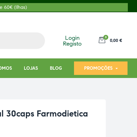
e 60€ (Ilhas)
Login
0
0,00 €
Registo
OMOS
LOJAS
BLOG
PROMOÇÕES
al 30caps Farmodietica