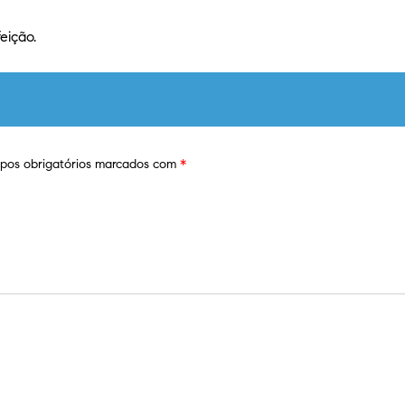
eição.
os obrigatórios marcados com
*