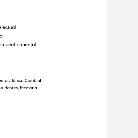
electual
ga
sempenho mental
entar
,
Tónico Cerebral
studantes
,
Memória