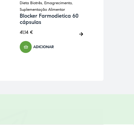
Dieta Biotrês
,
Emagrecimento
,
Anti-Inflamatórios
,
Suplementação Alimentar
Imunitário
,
Suplem
Blocker Farmodietica 60
Alimentar
cápsulas
Curcumega M
cápsulas Die
41,14
€
25,91
€
ADICIONAR
ADICIONA