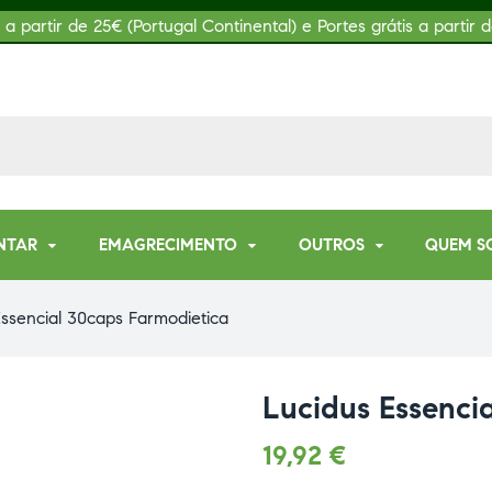
s a partir de 25€ (Portugal Continental) e Portes grátis a partir d
NTAR
EMAGRECIMENTO
OUTROS
QUEM S
ssencial 30caps Farmodietica
Lucidus Essenci
19,92
€