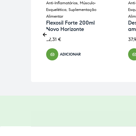
úsculo-
Anti-Inflamatórios
,
Músculo-
Anti
entação
Esquelética
,
Suplementação
Esqu
Alimentar
Alim
 30
Flexosil Forte 200ml
Des
+ 30
Novo Horizonte
am
odietica
22,31
€
37,
ADICIONAR