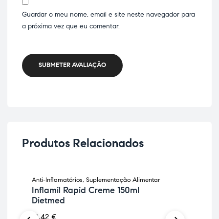
Guardar o meu nome, email e site neste navegador para
a próxima vez que eu comentar.
SUBMETER AVALIAÇÃO
Produtos Relacionados
Anti-Inflamatórios
,
Suplementação Alimentar
Pele
ES
Inflamil Rapid Creme 150ml
Col
Dietmed
Na
18,42
€
26