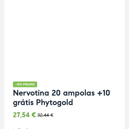
-15% PROMO
Nervotina 20 ampolas +10
grátis Phytogold
27,54
€
32,44
€