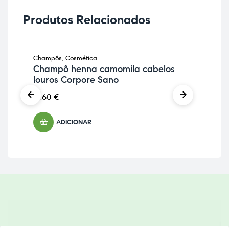
Produtos Relacionados
Champôs
,
Cosmética
Cos
Champô henna camomila cabelos
He
louros Corpore Sano
13,
12,60
€
ADICIONAR