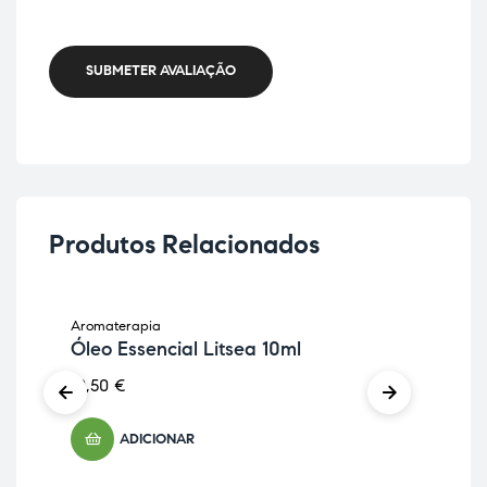
SUBMETER AVALIAÇÃO
Produtos Relacionados
Aromaterapia
Aro
Óleo Essencial Litsea 10ml
Ól
10,50
€
39
ADICIONAR