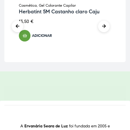
Cosmética
,
Gel Colorante Capilar
Cos
Herbatint 5M Castanho claro Caju
He
13,50
€
13,
ADICIONAR
A
Ervanária Seara de Luz
foi fundada em 2005 e