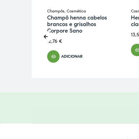
rante Capilar
Champôs
,
Cosmética
Cos
Castanho
Champô henna cabelos
He
brancos e grisalhos
cl
Corpore Sano
13,
12,76
€
ADICIONAR