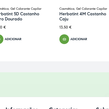
mética
,
Gel Colorante Capilar
Cosmética
,
Gel Colorante Capilar
rbatint 5D Castanho
Herbatint 4M Castanho
aro Dourado
Caju
50
€
13,50
€
ADICIONAR
ADICIONAR