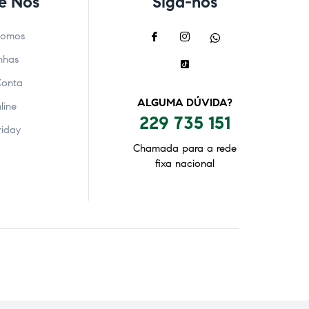
e Nós
Siga-nos
Somos
nhas
Conta
ALGUMA DÚVIDA?
line
229 735 151
riday
Chamada para a rede
fixa nacional