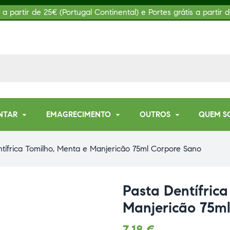
s a partir de 25€ (Portugal Continental) e Portes grátis a partir d
NTAR
EMAGRECIMENTO
OUTROS
QUEM S
tífrica Tomilho, Menta e Manjericão 75ml Corpore Sano
Pasta Dentífric
Manjericão 75m