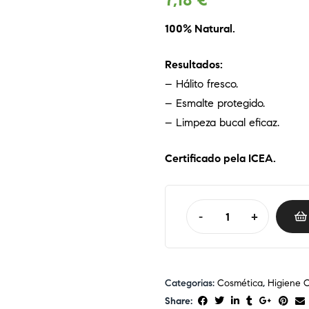
7,18
€
100% Natural.
Resultados:
– Hálito fresco.
– Esmalte protegido.
– Limpeza bucal eficaz.
Certificado pela ICEA.
-
+
Categorias:
Cosmética
,
Higiene O
Share: