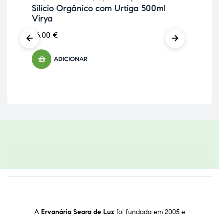
ON BACKORDER
Silicio Orgânico com Urtiga 500ml
Os
Virya
8,
26,00
€
ADICIONAR
A
Ervanária Seara de Luz
foi fundada em 2005 e