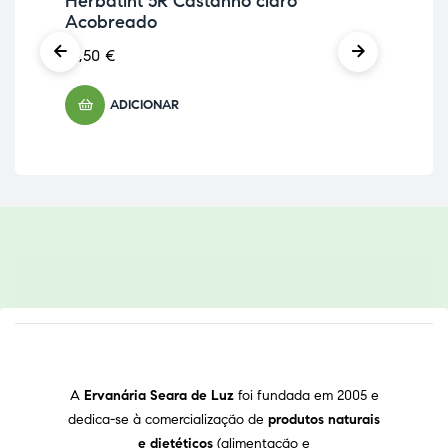
Herbatint 5R Castanho claro
Ch
Acobreado
12,
13,50
€
ADICIONAR
A
Ervanária Seara de Luz
foi fundada em 2005 e
dedica-se à comercialização de
produtos naturais
e dietéticos
(alimentação e