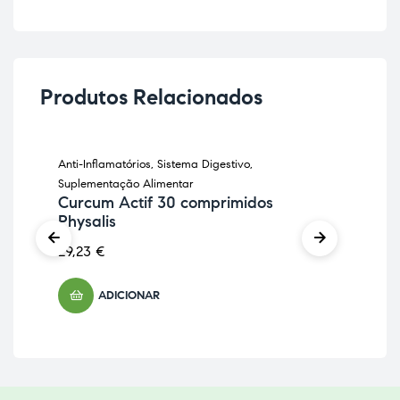
Produtos Relacionados
Anti-Inflamatórios
,
Sistema Digestivo
,
Anti
Suplementação Alimentar
Sup
Curcum Actif 30 comprimidos
Ce
Physalis
Na
29,23
€
11,
ADICIONAR