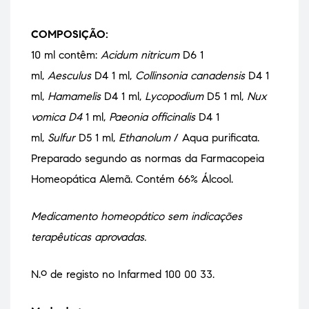
COMPOSIÇÃO:
10 ml contêm:
Acidum nitricum
D6 1
ml,
Aesculus
D4 1 ml,
Collinsonia canadensis
D4 1
ml,
Hamamelis
D4 1 ml,
Lycopodium
D5 1 ml,
Nux
vomica D4
1 ml,
Paeonia officinalis
D4 1
ml,
Sulfur
D5 1 ml,
Ethanolum
/ Aqua purificata.
Preparado segundo as normas da Farmacopeia
Homeopática Alemã. Contém 66% Álcool.
Medicamento homeopático sem indicações
terapêuticas aprovadas.
N.º de registo no Infarmed 100 00 33.