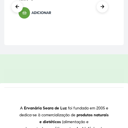
Re
55
ADICIONAR
A
Ervanária Seara de Luz
foi fundada em 2005 e
dedica-se à comercialização de
produtos naturais
e dietéticos
(alimentação e