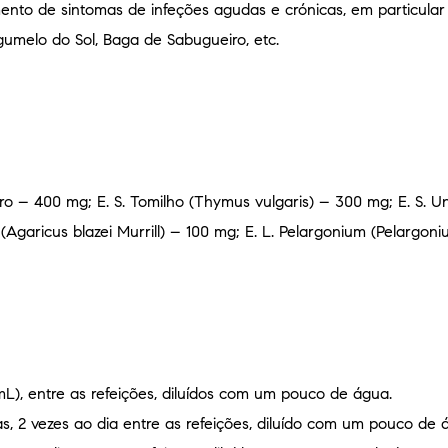
nto de sintomas de infeções agudas e crónicas, em particular 
gumelo do Sol, Baga de Sabugueiro, etc.
gro – 400 mg;
E. S. Tomilho (Thymus vulgaris) – 300 mg;
E. S. 
(Agaricus blazei Murrill) – 100 mg;
E. L. Pelargonium (Pelargoni
5mL), entre as refeições, diluídos com um pouco de água.
, 2 vezes ao dia entre as refeições, diluído com um pouco de 