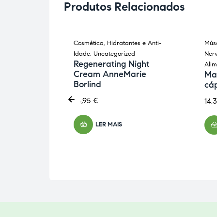
Produtos Relacionados
gizantes
,
Cosmética
,
Hidratantes e Anti-
Músc
ESGOTADO
Idade
,
Uncategorized
Ner
Regenerating Night
mentar
,
Alim
Cream AnneMarie
Ma
aminas e
Borlind
cá
 30
74,95
€
14,
eutica
LER MAIS