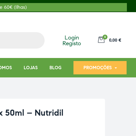
e 60€ (Ilhas)
Login
0
0,00 €
Registo
OMOS
LOJAS
BLOG
PROMOÇÕES
x 50ml – Nutridil