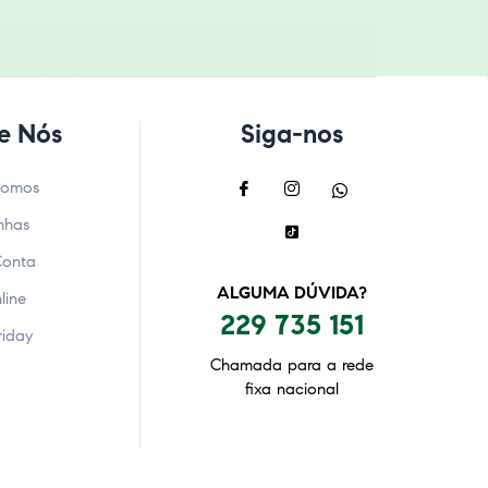
e Nós
Siga-nos
Somos
nhas
Conta
ALGUMA DÚVIDA?
line
229 735 151
riday
Chamada para a rede
fixa nacional