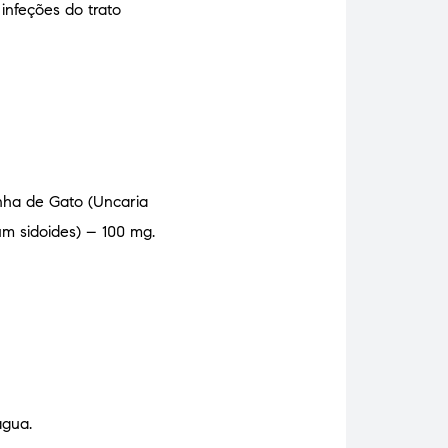
infeções do trato
Unha de Gato (Uncaria
um sidoides) – 100 mg.
água.