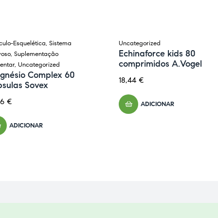
ulo-Esquelética
,
Sistema
Uncategorized
Echinaforce kids 80
voso
,
Suplementação
comprimidos A.Vogel
entar
,
Uncategorized
gnésio Complex 60
18,44
€
psulas Sovex
36
€
ADICIONAR
ADICIONAR