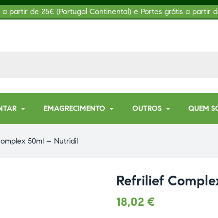
s a partir de 25€ (Portugal Continental) e Portes grátis a partir d
NTAR
EMAGRECIMENTO
OUTROS
QUEM S
 Complex 50ml – Nutridil
Refrilief Comple
18,02
€