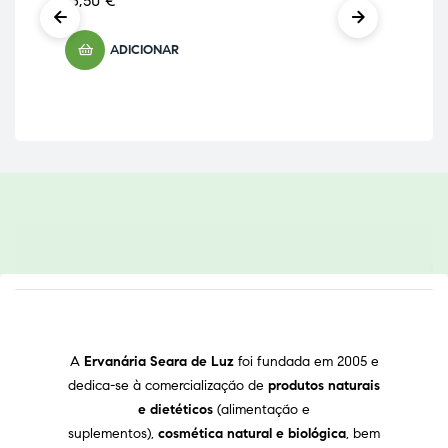
13,50
€
6,
ADICIONAR
A
Ervanária Seara de Luz
foi fundada em 2005 e
dedica-se à comercialização de
produtos naturais
e dietéticos
(alimentação e
suplementos),
cosmética natural e biológica
, bem