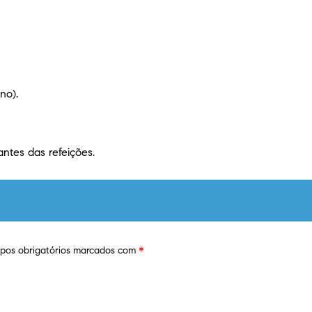
no).
antes das refeições.
os obrigatórios marcados com
*