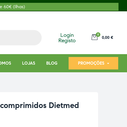
e 60€ (Ilhas)
Login
0
0,00 €
Registo
OMOS
LOJAS
BLOG
PROMOÇÕES
0 comprimidos Dietmed