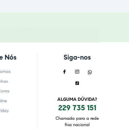
e Nós
Siga-nos
Somos
nhas
Conta
ALGUMA DÚVIDA?
line
229 735 151
riday
Chamada para a rede
fixa nacional