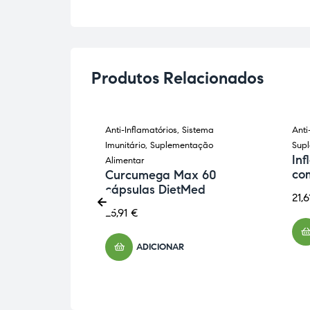
Produtos Relacionados
ecimento
,
Anti-Inflamatórios
,
Sistema
Anti
mentar
Imunitário
,
Suplementação
Sup
dietica 60
Inf
Alimentar
co
Curcumega Max 60
cápsulas DietMed
21,
25,91
€
ADICIONAR