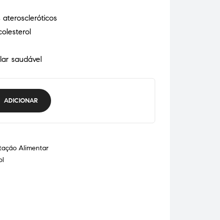
ateroscleróticos
colesterol
lar saudável
ADICIONAR
tação Alimentar
ol