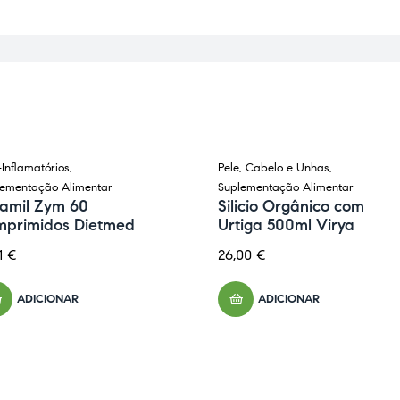
-Inflamatórios
,
Pele, Cabelo e Unhas
,
ON BACKORDER
lementação Alimentar
Suplementação Alimentar
lamil Zym 60
Silicio Orgânico com
mprimidos Dietmed
Urtiga 500ml Virya
61
€
26,00
€
ADICIONAR
ADICIONAR