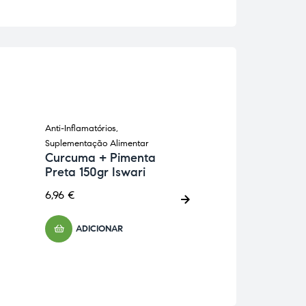
Anti-Inflamatórios
,
Anti-Inflamatórios
,
Suplementação Alimentar
Esquelética
,
Suple
Curcuma + Pimenta
Alimentar
Preta 150gr Iswari
Desinflan For
ampolas Farm
6,96
€
37,98
€
ADICIONAR
ADICIONA