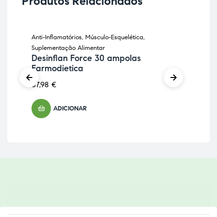
Produtos Relacionados
Anti-Inflamatórios
,
Músculo-Esquelética
,
Anti
ES
Suplementação Alimentar
Sup
Desinflan Force 30 ampolas
Art
Farmodietica
22
37,98
€
ADICIONAR