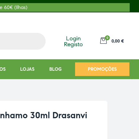
e 60€ (Ilhas)
Login
0
0,00 €
Registo
OS
LOJAS
BLOG
PROMOÇÕES
anhamo 30ml Drasanvi