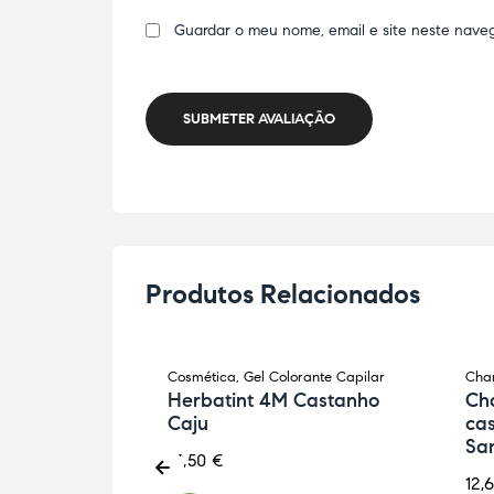
Guardar o meu nome, email e site neste nave
SUBMETER AVALIAÇÃO
Produtos Relacionados
ca
Cosmética
,
Gel Colorante Capilar
Cha
aspa
Herbatint 4M Castanho
Ch
Caju
ca
Sa
13,50
€
12,