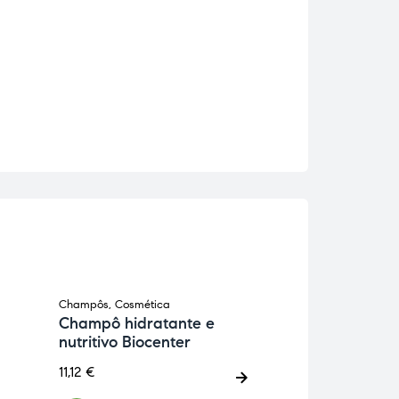
Champôs
,
Cosmética
Cosmética
,
Gel Col
Champô hidratante e
Herbatint 1N 
nutritivo Biocenter
13,50
€
11,12
€
ADICIONA