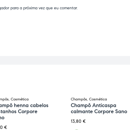
gador para a próxima vez que eu comentar.
mpôs
,
Cosmética
Champôs
,
Cosmética
ampô henna cabelos
Champô Anticaspa
stanhos Corpore
calmante Corpore Sano
no
13,80
€
60
€