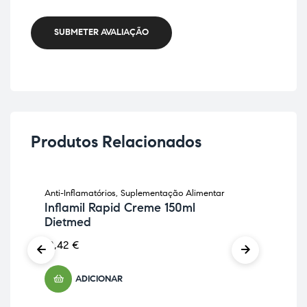
SUBMETER AVALIAÇÃO
Produtos Relacionados
Anti-Inflamatórios
,
Suplementação Alimentar
Anti
Inflamil Rapid Creme 150ml
Os
Dietmed
8,
18,42
€
ADICIONAR