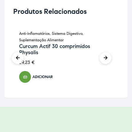
Produtos Relacionados
Anti-Inflamatórios
,
Sistema Digestivo
,
Anti
Suplementação Alimentar
Sup
Curcum Actif 30 comprimidos
Cu
Physalis
25,
29,23
€
ADICIONAR