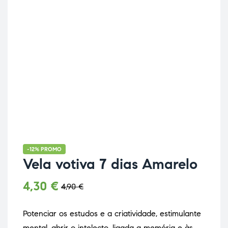
-12% PROMO
Vela votiva 7 dias Amarelo
4,30
€
4,90
€
Potenciar os estudos e a criatividade, estimulante
mental, abrir o intelecto, ligada a memória e às