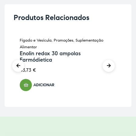
Produtos Relacionados
LEVE 2 PAGUE 1
Fígado e Vesícula
,
Promoções
,
Suplementação
Infan
-2
Alimentar
Sup
Enolin redox 30 ampolas
Kit
Farmódietica
Ca
43,73
€
24,
ADICIONAR