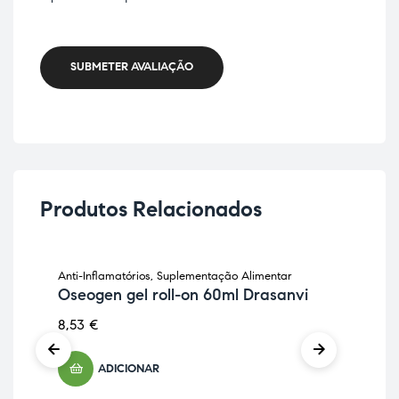
SUBMETER AVALIAÇÃO
Produtos Relacionados
Anti-Inflamatórios
,
Suplementação Alimentar
Anti
Oseogen gel roll-on 60ml Drasanvi
Cu
Isw
8,53
€
6,9
ADICIONAR