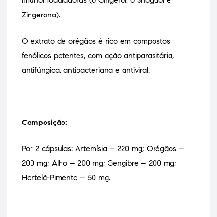
imunomoduladoras (o Gingerol, o Shogaol e
Zingerona).
O extrato de orégãos é rico em compostos
fenólicos potentes, com ação antiparasitária,
antifúngica, antibacteriana e antiviral.
Composição:
Por 2 cápsulas:
Artemísia – 220 mg;
Orégãos –
200 mg;
Alho – 200 mg;
Gengibre – 200 mg;
Hortelã-Pimenta – 50 mg.