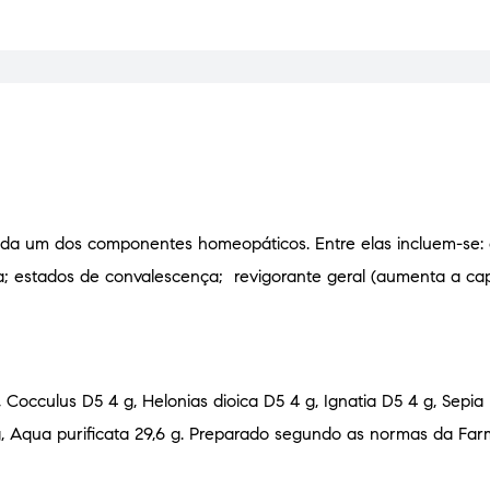
cada um dos componentes homeopáticos. Entre elas incluem-se: e
ia; estados de convalescença; revigorante geral (aumenta a ca
occulus D5 4 g, Helonias dioica D5 4 g, Ignatia D5 4 g, Sepia
 g, Aqua purificata 29,6 g. Preparado segundo as normas da Fa