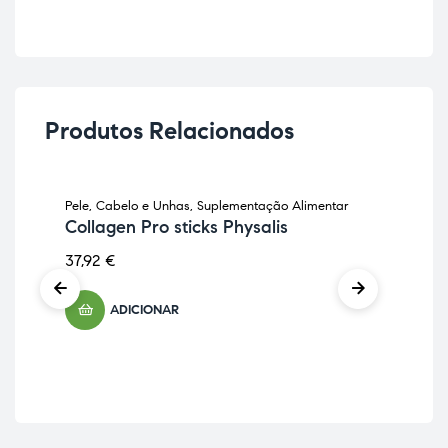
Produtos Relacionados
Pele, Cabelo e Unhas
,
Suplementação Alimentar
Anti
Collagen Pro sticks Physalis
Sup
De
37,92
€
Fa
37,
ADICIONAR