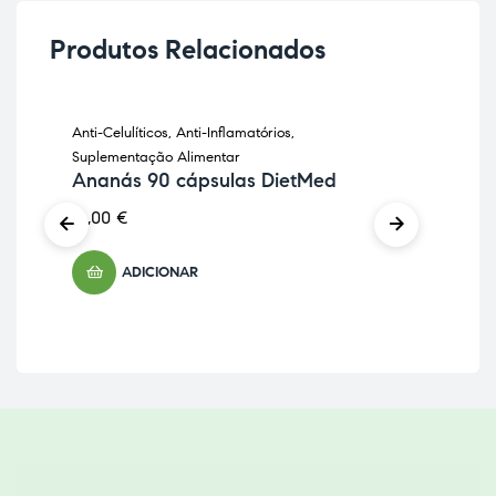
Produtos Relacionados
Anti-Celulíticos
,
Anti-Inflamatórios
,
Anti
Suplementação Alimentar
Sup
Ananás 90 cápsulas DietMed
Fle
Ho
16,00
€
22,
ADICIONAR