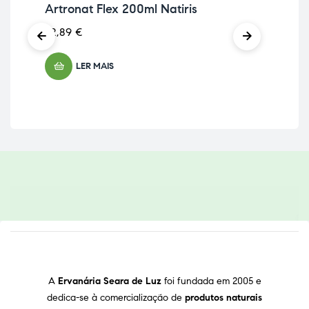
Artronat Flex 200ml Natiris
Cu
22,89
€
25,
LER MAIS
A
Ervanária Seara de Luz
foi fundada em 2005 e
dedica-se à comercialização de
produtos naturais