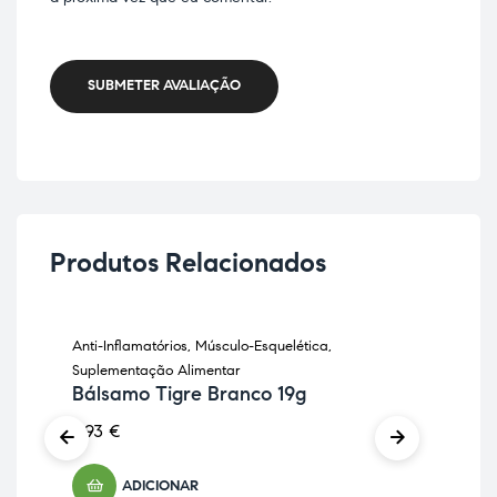
SUBMETER AVALIAÇÃO
Produtos Relacionados
Anti-Inflamatórios
,
Músculo-Esquelética
,
Diet
Suplementação Alimentar
Ali
Bálsamo Tigre Branco 19g
Bl
8,93
€
41,
ADICIONAR