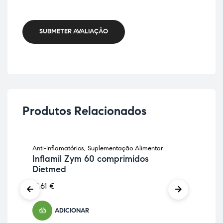
SUBMETER AVALIAÇÃO
Produtos Relacionados
Anti-Inflamatórios
,
Suplementação Alimentar
Anti
Inflamil Zym 60 comprimidos
Sup
Dietmed
Bá
21,61
€
8,9
ADICIONAR