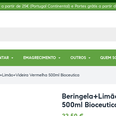
s a partir de 25€ (Portugal Continental) e Portes grátis a partir d
NTAR
EMAGRECIMENTO
OUTROS
QUEM S
a+Limão+Videira Vermelha 500ml Bioceutica
Beringela+Limã
500ml Bioceutic