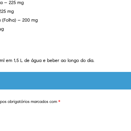
ela – 225 mg
 225 mg
lha (Folha) – 200 mg
µg
 ml em 1,5 L de água e beber ao longo do dia.
os obrigatórios marcados com
*