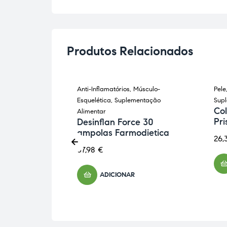
Produtos Relacionados
úsculo-
Anti-Inflamatórios
,
Músculo-
Pele
ES
entação
Esquelética
,
Suplementação
Sup
Col
Alimentar
Pr
a MSM
Desinflan Force 30
0 saquetas
ampolas Farmodietica
26,
37,98
€
ADICIONAR