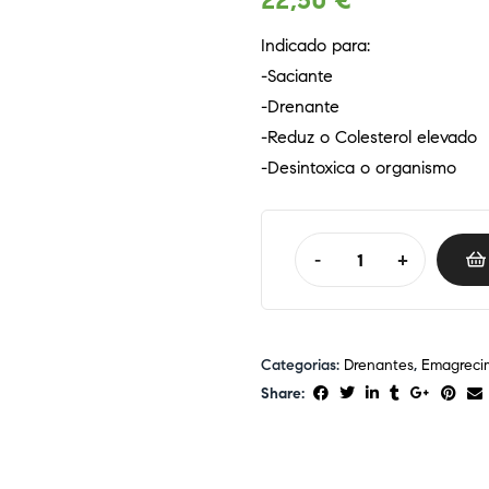
22,50
€
Indicado para:
-Saciante
-Drenante
-Reduz o Colesterol elevado
-Desintoxica o organismo
-
+
Categorias:
Drenantes
,
Emagreci
Share: