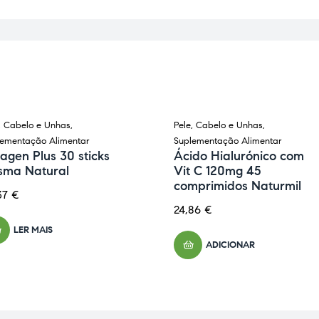
, Cabelo e Unhas
,
Pele, Cabelo e Unhas
,
GOTADO
lementação Alimentar
Suplementação Alimentar
agen Plus 30 sticks
Ácido Hialurónico com
isma Natural
Vit C 120mg 45
comprimidos Naturmil
37
€
24,86
€
LER MAIS
ADICIONAR