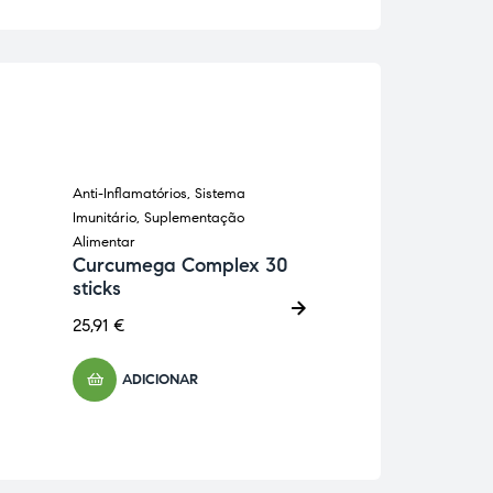
Anti-Inflamatórios
,
Sistema
Anti-Celulíticos
,
Ant
Imunitário
,
Suplementação
Inflamatórios
,
Supl
Alimentar
Alimentar
Curcumega Complex 30
Ananás 90 cá
sticks
DietMed
25,91
€
16,00
€
ADICIONAR
ADICIONA