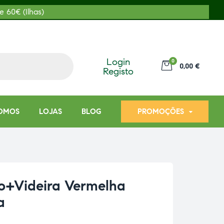
e 60€ (Ilhas)
Login
0
0,00 €
Registo
OMOS
LOJAS
BLOG
PROMOÇÕES
o+Videira Vermelha
a