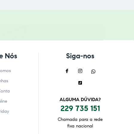
e Nós
Siga-nos
Somos
nhas
Conta
ALGUMA DÚVIDA?
line
229 735 151
riday
Chamada para a rede
fixa nacional