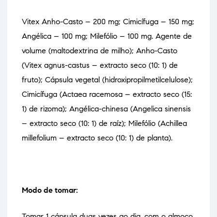
Vitex Anho-Casto – 200 mg;
Cimicífuga – 150 mg;
Angélica – 100 mg;
Milefólio – 100 mg.
Agente de
volume (maltodextrina de milho); Anho-Casto
(Vitex agnus-castus – extracto seco (10: 1) de
fruto); Cápsula vegetal (hidroxipropilmetilcelulose);
Cimicífuga (Actaea racemosa – extracto seco (15:
1) de rizoma); Angélica-chinesa (Angelica sinensis
– extracto seco (10: 1) de raíz); Milefólio (Achillea
millefolium – extracto seco (10: 1) de planta).
Modo de tomar:
Tomar 1 cápsula duas vezes ao dia, com o almoço