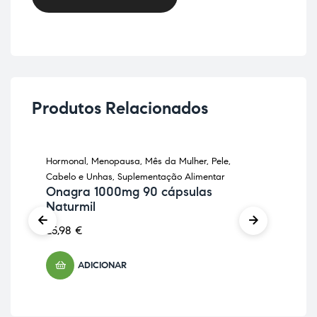
Produtos Relacionados
Hormonal
,
Menopausa
,
Mês da Mulher
,
Pele,
Kits
-1
Cabelo e Unhas
,
Suplementação Alimentar
Ali
Onagra 1000mg 90 cápsulas
Ki
Naturmil
+ 
25,98
€
32
ADICIONAR