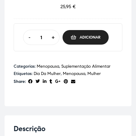
l
25,95
€
i
g
h
t
-
+
ADICIONAR
W
o
m
a
Categorias:
Menopausa
,
Suplementação Alimentar
n
Etiquetas:
Dia Da Mulher
,
Menopausa
,
Mulher
6
0
Share:
0
m
l
D
i
e
Descrição
t