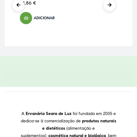
24,86
€
16,
ADICIONAR
A
Ervanária Seara de Luz
foi fundada em 2005 e
dedica-se à comercialização de
produtos naturais
e dietéticos
(alimentação e
suplementos),
cosmética natural e biológica
, bem