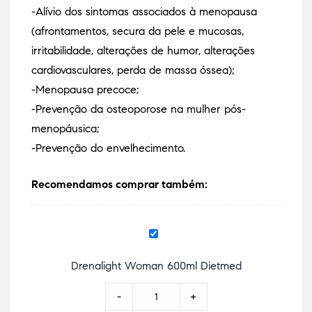
-Alívio dos sintomas associados à menopausa
(afrontamentos, secura da pele e mucosas,
irritabilidade, alterações de humor, alterações
cardiovasculares, perda de massa óssea);
-Menopausa precoce;
-Prevenção da osteoporose na mulher pós-
menopáusica;
-Prevenção do envelhecimento.
Recomendamos comprar também:
D
r
e
Drenalight Woman 600ml Dietmed
n
-
+
a