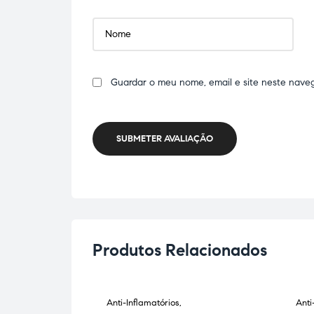
Guardar o meu nome, email e site neste nave
SUBMETER AVALIAÇÃO
Produtos Relacionados
úsculo-
Anti-Inflamatórios
,
Anti
ES