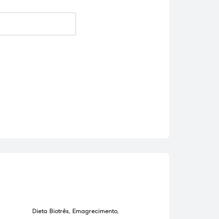
Dieta Biotrês
,
Emagrecimento
,
Anti-Inflamatórios
,