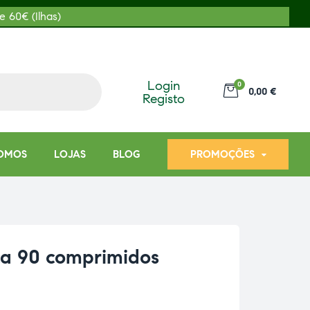
e 60€ (Ilhas)
Login
0
0,00 €
Registo
OMOS
LOJAS
BLOG
PROMOÇÕES
ca 90 comprimidos