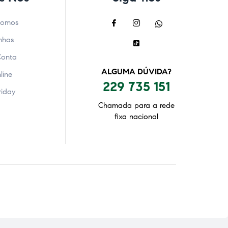
Somos
nhas
Conta
ALGUMA DÚVIDA?
line
229 735 151
riday
Chamada para a rede
fixa nacional