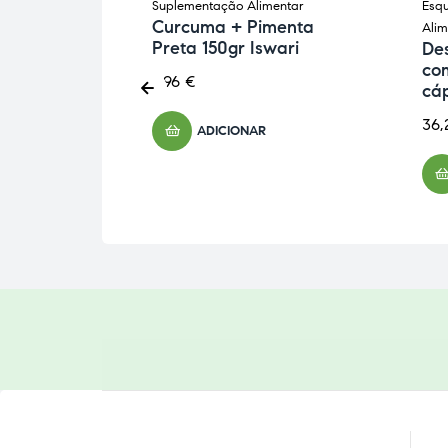
 Cansadas
,
Suplementação Alimentar
Esqu
Curcuma + Pimenta
mentar
Alim
Preta 150gr Iswari
m Bálsamo
Des
e 500ml
co
6,96
€
cá
36,
ADICIONAR