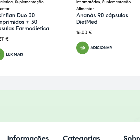
elética
,
Suplementação
Inflamatórios
,
Suplementação
entar
Alimentar
inflan Duo 30
Ananás 90 cápsulas
mprimidos + 30
DietMed
psulas Farmodietica
16,00
€
27
€
ADICIONAR
LER MAIS
Informações
Categorias
Sobr