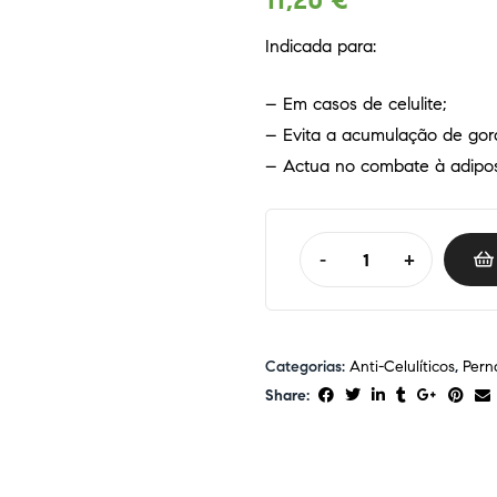
11,20
€
Indicada para:
– Em casos de celulite;
– Evita a acumulação de gord
– Actua no combate à adipos
-
+
Categorias:
Anti-Celulíticos
,
Pern
Share: