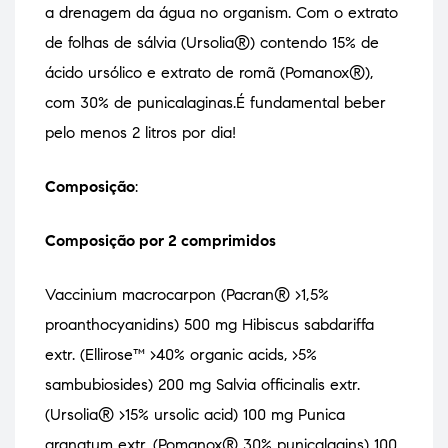
a drenagem da água no organism. Com o extrato
de folhas de sálvia (Ursolia®) contendo 15% de
ácido ursólico e extrato de romã (Pomanox®),
com 30% de punicalaginas.É fundamental beber
pelo menos 2 litros por dia!
Composição
:
Composição por 2 comprimidos
Vaccinium macrocarpon (Pacran® >1,5%
proanthocyanidins) 500 mg Hibiscus sabdariffa
extr. (Ellirose™ >40% organic acids, >5%
sambubiosides) 200 mg Salvia officinalis extr.
(Ursolia® >15% ursolic acid) 100 mg Punica
granatum extr. (Pomanox® 30% punicalagins) 100