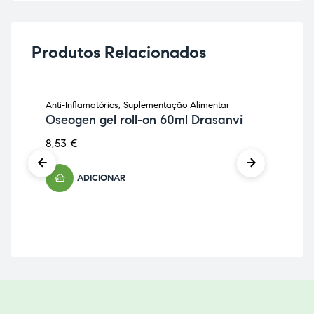
Produtos Relacionados
Anti-Inflamatórios
,
Suplementação Alimentar
Anti
Oseogen gel roll-on 60ml Drasanvi
Sup
Bá
8,53
€
8,9
ADICIONAR