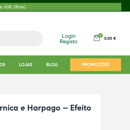
e 60€ (Ilhas)
Login
0
0,00 €
Registo
OS
LOJAS
BLOG
PROMOÇÕES
rnica e Harpago – Efeito