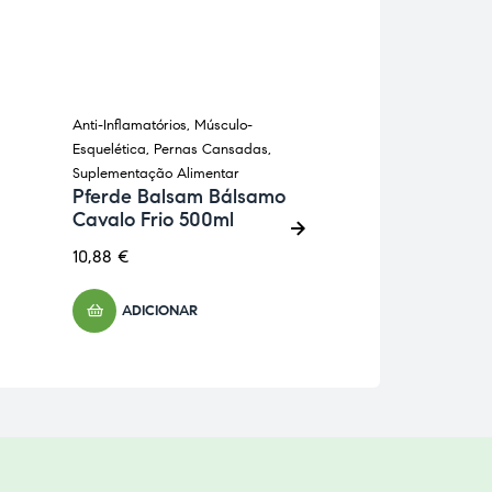
Anti-Inflamatórios
,
Músculo-
Anti-Inflamatórios
,
Esquelética
,
Pernas Cansadas
,
Imunitário
,
Suplem
Suplementação Alimentar
Alimentar
Pferde Balsam Bálsamo
Curcumega M
Cavalo Frio 500ml
cápsulas Die
10,88
€
15,52
€
ADICIONAR
ADICIONA