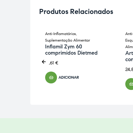
Produtos Relacionados
istema
Anti-Inflamatórios
,
Anti
ntação
Suplementação Alimentar
Esqu
Inflamil Zym 60
Alim
comprimidos Dietmed
mplex 30
Art
co
21,61
€
24,
ADICIONAR