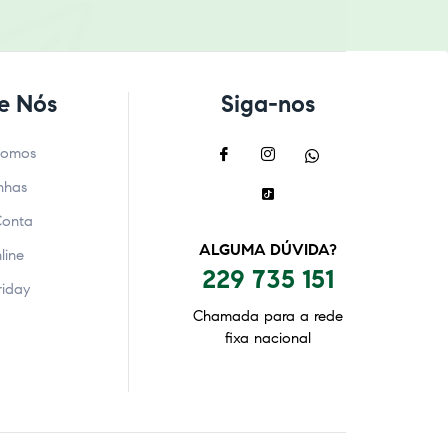
e Nós
Siga-nos
Somos
nhas
Conta
ALGUMA DÚVIDA?
line
229 735 151
riday
Chamada para a rede
fixa nacional