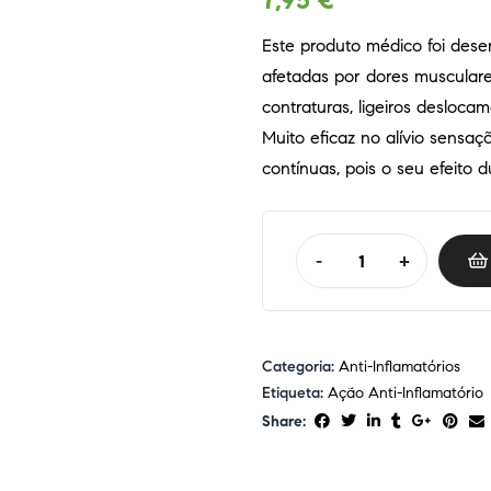
7,95
€
Este produto médico foi dese
afetadas por dores musculares
contraturas, ligeiros desloca
Muito eficaz no alívio sensa
contínuas, pois o seu efeito d
-
+
Categoria:
Anti-Inflamatórios
Etiqueta:
Ação Anti-Inflamatório
Share: