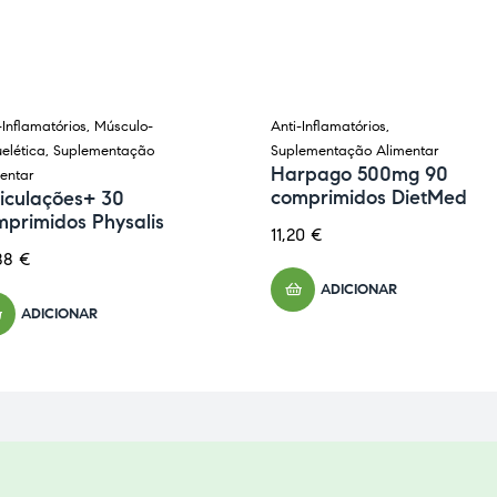
-Inflamatórios
,
Músculo-
Anti-Inflamatórios
,
elética
,
Suplementação
Suplementação Alimentar
Harpago 500mg 90
entar
comprimidos DietMed
iculações+ 30
mprimidos Physalis
11,20
€
88
€
ADICIONAR
ADICIONAR