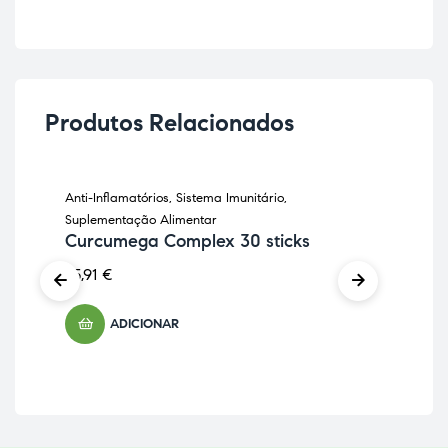
Produtos Relacionados
Anti-Inflamatórios
,
Sistema Imunitário
,
Anti
Suplementação Alimentar
Sup
Curcumega Complex 30 sticks
Cu
Di
25,91
€
25,
ADICIONAR