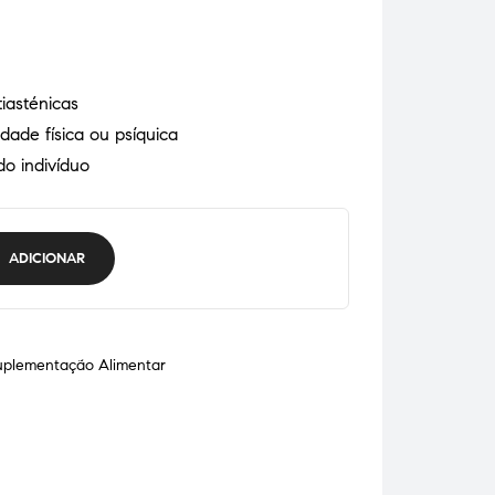
tiasténicas
idade física ou psíquica
do indivíduo
ADICIONAR
uplementação Alimentar