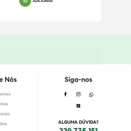
ADICIONAR
e Nós
Siga-nos
Somos
nhas
Conta
ALGUMA DÚVIDA?
line
229 735 151