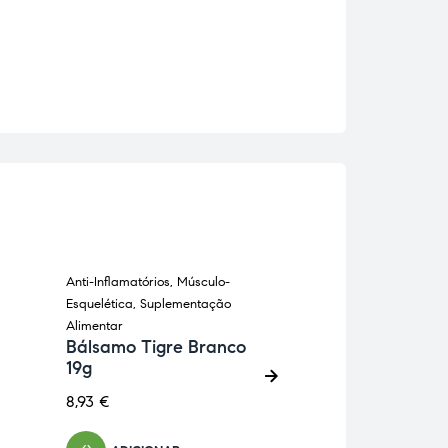
Anti-Inflamatórios
,
Músculo-
Anti-Inflamatórios
,
Esquelética
,
Suplementação
Suplementação Al
Oseogen gel r
Alimentar
60ml Drasanv
Bálsamo Tigre Branco
19g
8,53
€
8,93
€
ADICIONA