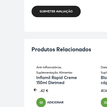
SUBMETER AVALIAÇÃO
Produtos Relacionados
-
Anti-Inflamatórios
,
Diet
mentação
Suplementação Alimentar
Sup
Inflamil Rapid Creme
Blo
150ml Dietmed
cá
psulas
18,42
€
41,
ADICIONAR