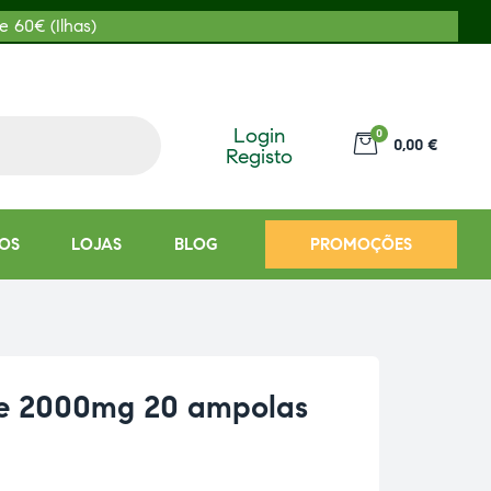
e 60€ (Ilhas)
Login
0
0,00 €
Registo
OS
LOJAS
BLOG
PROMOÇÕES
rte 2000mg 20 ampolas