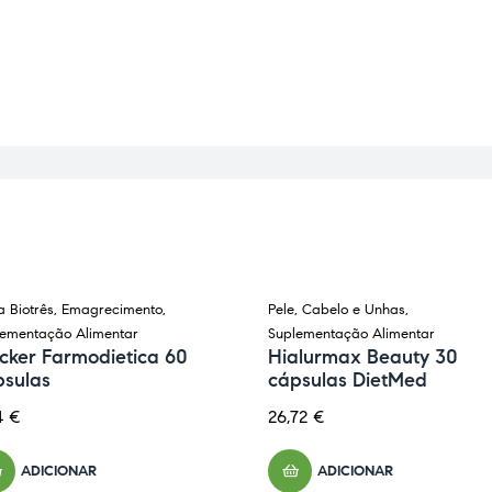
a Biotrês
,
Emagrecimento
,
Pele, Cabelo e Unhas
,
lementação Alimentar
Suplementação Alimentar
cker Farmodietica 60
Hialurmax Beauty 30
psulas
cápsulas DietMed
14
€
26,72
€
ADICIONAR
ADICIONAR