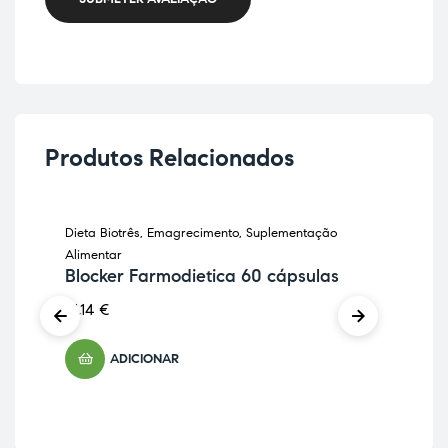
Produtos Relacionados
Dieta Biotrês
,
Emagrecimento
,
Suplementação
Anti
As
Alimentar
cá
Blocker Farmodietica 60 cápsulas
12,
41,14
€
ADICIONAR