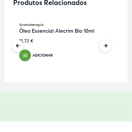
Produtos Relacionados
Aromaterapia
Aro
Óleo Essencial Alecrim Bio 10ml
Ól
12,72
€
19,
ADICIONAR